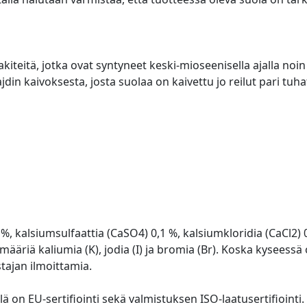
uolakiteitä, jotka ovat syntyneet keski-mioseenisella ajalla no
din kaivoksesta, josta suolaa on kaivettu jo reilut pari tuha
7 %, kalsiumsulfaattia (CaSO4) 0,1 %, kalsiumkloridia (CaCl2
määriä kaliumia (K), jodia (I) ja bromia (Br). Koska kyseess
tajan ilmoittamia.
lä on EU-sertifiointi sekä valmistuksen ISO-laatusertifiointi.