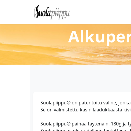
Alkuper
Suolapiippu® on patentoitu väline, jonka 
Se on valmistettu käsin laadukkaasta kivi
Suolapiippu® painaa täytenä n. 180g ja ty
Suolapiippu ei ole uudelleen täytettävä - 