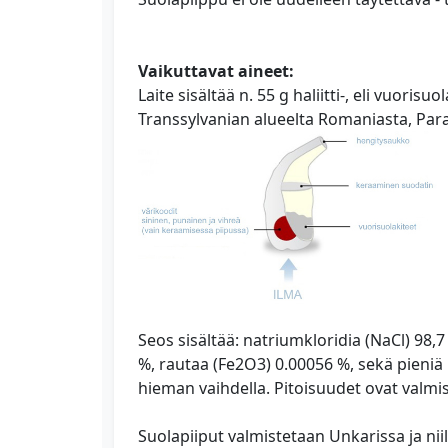
Vaikuttavat aineet:
Laite sisältää n. 55 g haliitti-, eli vuoris
Transsylvanian alueelta Romaniasta, Paraj
Seos sisältää: natriumkloridia (NaCl) 98,
%, rautaa (Fe2O3) 0.00056 %, sekä pieniä 
hieman vaihdella. Pitoisuudet ovat valmis
Suolapiiput valmistetaan Unkarissa ja niil