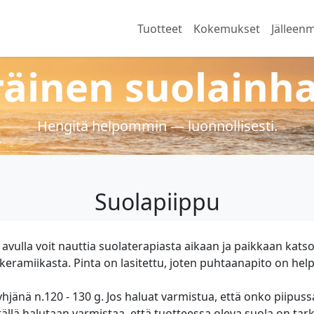
Tuotteet
Kokemukset
Jälleenm
äinen suolainha
Hengitä helpommin — luonnollisesti.
Suolapiippu
avulla voit nauttia suolaterapiasta aikaan ja paikkaan kats
keramiikasta. Pinta on lasitettu, joten puhtaanapito on hel
hjänä n.120 - 130 g. Jos haluat varmistua, että onko piipussa
tällä halutaan varmistaa, että tuotteessa oleva suola on tark