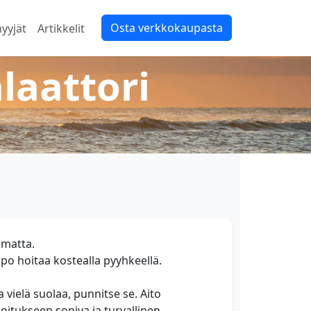
Osta verkkokaupasta
yyjät
Artikkelit
laattori
omatta.
ppo hoitaa kostealla pyyhkeellä.
 vielä suolaa, punnitse se. Aito
oitukseen sopiva ja turvallinen.