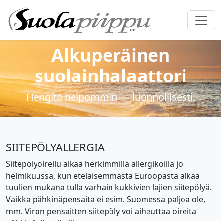
Alkuperäinen
suolainhalaattori
Hengitä helpommin — luonnollisesti.
SIITEPÖLYALLERGIA
Siitepölyoireilu alkaa herkimmillä allergikoilla jo
helmikuussa, kun eteläisemmästä Euroopasta alkaa
tuulien mukana tulla varhain kukkivien lajien siitepölyä.
Vaikka pähkinäpensaita ei esim. Suomessa paljoa ole,
mm. Viron pensaitten siitepöly voi aiheuttaa oireita