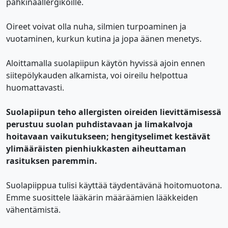
pähkinäallergikoille.
Oireet voivat olla nuha, silmien turpoaminen ja
vuotaminen, kurkun kutina ja jopa äänen menetys.
Aloittamalla suolapiipun käytön hyvissä ajoin ennen
siitepölykauden alkamista, voi oireilu helpottua
huomattavasti.
Suolapiipun teho allergisten oireiden lievittämisessä
perustuu suolan puhdistavaan ja limakalvoja
hoitavaan vaikutukseen; hengityselimet kestävät
ylimääräisten pienhiukkasten aiheuttaman
rasituksen paremmin.
Suolapiippua tulisi käyttää täydentävänä hoitomuotona.
Emme suosittele lääkärin määräämien lääkkeiden
vähentämistä.