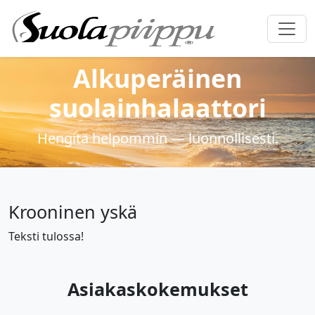
Alkuperäinen
suolainhalaattori
Hengitä helpommin — luonnollisesti.
Krooninen yskä
Teksti tulossa!
Asiakaskokemukset