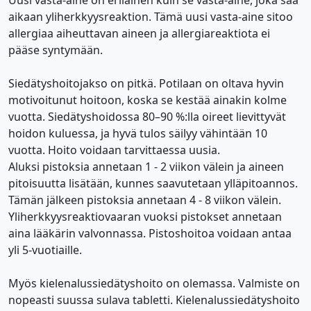
Uusi vasta-aine on erilainen kuin se vasta-aine, joka saa
aikaan yliherkkyysreaktion. Tämä uusi vasta-aine sitoo
allergiaa aiheuttavan aineen ja allergiareaktiota ei
pääse syntymään.
Siedätyshoitojakso on pitkä. Potilaan on oltava hyvin
motivoitunut hoitoon, koska se kestää ainakin kolme
vuotta. Siedätyshoidossa 80–90 %:lla oireet lievittyvät
hoidon kuluessa, ja hyvä tulos säilyy vähintään 10
vuotta. Hoito voidaan tarvittaessa uusia.
Aluksi pistoksia annetaan 1 - 2 viikon välein ja aineen
pitoisuutta lisätään, kunnes saavutetaan ylläpitoannos.
Tämän jälkeen pistoksia annetaan 4 - 8 viikon välein.
Yliherkkyysreaktiovaaran vuoksi pistokset annetaan
aina lääkärin valvonnassa. Pistoshoitoa voidaan antaa
yli 5-vuotiaille.
Myös kielenalussiedätyshoito on olemassa. Valmiste on
nopeasti suussa sulava tabletti. Kielenalussiedätyshoito