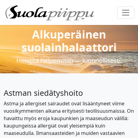
Alkuperäinen
suolainhalaattori
Hengitä helpommin — luonnollisesti.
Astman siedätyshoito
Astma ja allergiset sairaudet ovat lisääntyneet viime
vuosikymmenten aikana erityisesti teollisuusmaissa. On
havaittu myös eroja kaupunkien ja maaseudun välillä:
kaupungeissa allergiat ovat yleisempiä kuin
maaseudulla. Ilmansaasteiden ja muiden vastaavien