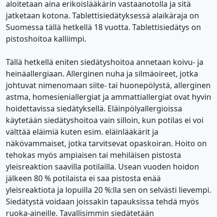
aloitetaan aina erikoislääkärin vastaanotolla ja sitä
jatketaan kotona. Tablettisiedätyksessä alaikäraja on
Suomessa tällä hetkellä 18 vuotta. Tablettisiedätys on
pistoshoitoa kalliimpi.
Tällä hetkellä eniten siedätyshoitoa annetaan koivu- ja
heinäallergiaan. Allerginen nuha ja silmäoireet, jotka
johtuvat nimenomaan siite- tai huonepölystä, allerginen
astma, homesieniallergiat ja ammattiallergiat ovat hyvin
hoidettavissa siedätyksellä. Eläinpölyallergioissa
käytetään siedätyshoitoa vain silloin, kun potilas ei voi
välttää eläimiä kuten esim. eläinlääkärit ja
näkövammaiset, jotka tarvitsevat opaskoiran. Hoito on
tehokas myös ampiaisen tai mehiläisen pistosta
yleisreaktion saavilla potilailla. Usean vuoden hoidon
jälkeen 80 % potilaista ei saa pistosta enää
yleisreaktiota ja lopuilla 20 %:lla sen on selvästi lievempi.
Siedätystä voidaan joissakin tapauksissa tehdä myös
ruoka-aineille. Tavallisimmin siedätetään