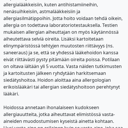
allergialääkkeisiin, kuten antihistamiineihin,
nenäsuihkeisiin, astmalääkkeisiin ja
allergiasilmätippoihin. Jotta hoito voidaan tehdä oikein,
allergia on todettava laboratoriotestauksella. Testien
mukaisen allergian aiheuttajan on myös käytännössä
aiheutettava selviä oireita. Lisäksi kartoitetaan
elinympäristössä tehtyjen muutosten riittävyys (ns.
saneeraus) ja se, että se yhdessä lääkehoidon kanssa
eivät riittävästi pysty pitämään oireita poissa. Potilaan
on oltava iältään yli 5 vuotta. Vasta näiden tutkimusten
ja kartoitusten jälkeen ryhdytään harkitsemaan
siedätyshoitoa. Hoidon aloittaa aina allergologian
erikoislääkäri tai allergian siedätyshoitoon perehtynyt
lääkäri.
Hoidossa annetaan ihonalaiseen kudokseen
allergiauutteita, jotka aiheuttavat elimistössä vasta-
aineiden muodostumisen kyseistä ainetta kohtaan.