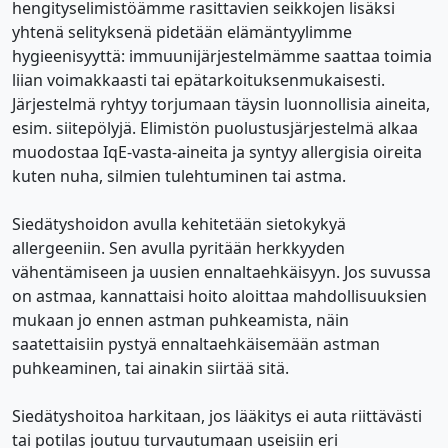
hengityselimistöämme rasittavien seikkojen lisäksi
yhtenä selityksenä pidetään elämäntyylimme
hygieenisyyttä: immuunijärjestelmämme saattaa toimia
liian voimakkaasti tai epätarkoituksenmukaisesti.
Järjestelmä ryhtyy torjumaan täysin luonnollisia aineita,
esim. siitepölyjä. Elimistön puolustusjärjestelmä alkaa
muodostaa IqE-vasta-aineita ja syntyy allergisia oireita
kuten nuha, silmien tulehtuminen tai astma.
Siedätyshoidon avulla kehitetään sietokykyä
allergeeniin. Sen avulla pyritään herkkyyden
vähentämiseen ja uusien ennaltaehkäisyyn. Jos suvussa
on astmaa, kannattaisi hoito aloittaa mahdollisuuksien
mukaan jo ennen astman puhkeamista, näin
saatettaisiin pystyä ennaltaehkäisemään astman
puhkeaminen, tai ainakin siirtää sitä.
Siedätyshoitoa harkitaan, jos lääkitys ei auta riittävästi
tai potilas joutuu turvautumaan useisiin eri